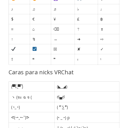
♪
♫
♬
♭
♩
$
€
¥
₤
฿
⌗
⌂
⌫
⍑
⌆
↑
↯
→
➜
⇨
☒
✘
✓
†
❝
❞
ˠ
ˤ
Caras para nicks VRChat
(▀̿Ĺ̯▀̿ ̿)
(◣_◢)
ಠ▄ಠ
ヽ (จะ ฉ จ (
(◔_◔)
( ͡° ͜ʖ ͡°)
ᕙ(⇀‸↼‶)ᕗ
(• _ •) p
| (• ◡•)| (❍ᴥ❍ʋ)