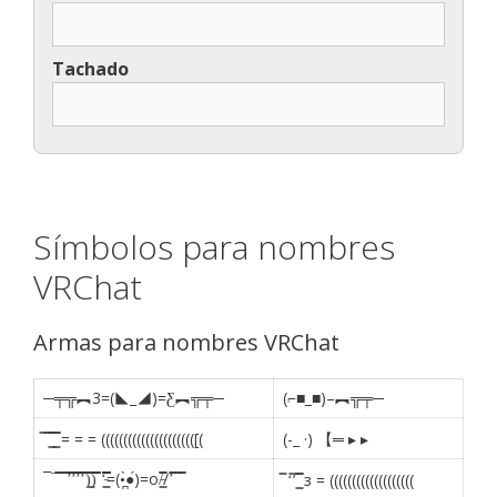
Tachado
Símbolos para nombres
VRChat
Armas para nombres VRChat
─╤╦︻3=(◣_◢)=Ƹ︻╦╤─
(⌐■_■)–︻╦╤─
̿ ̿ ͇̿̿ ͇̿̿ = = = ((((((((((((((((((((([(
(-_ ·) 【═ ▸ ▸
¯¯̿̿¯̿̿’̿̿̿̿̿̿̿’̿̿’̿̿̿̿̿’̿̿̿)͇̿̿)̿̿̿̿ ‘̵͇̿̿̿̿̿̿̿̿=(•̪̀●́)=o/̵͇̿̿/’̿̿ ̿ ̿̿
̿ ‘̿’ ͇̿̿ з = (((((((((((((((((((