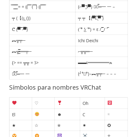
̿ ̿ ͇̿̿ ͇̿̿ ͇̿̿ = = ((̿ ̿ ̿ (̿ ̿ ̿) ((̿ ̿ ̿ ̿
(⌐▀͡ ̯ʖ▀) 【̷┻̿═━ 一 –
╤ (【(͜ʟ ())
╤ ╤ 【(▀̿̿Ĺ̯̿̿▀̿ ̿)
ᕦ (▀̿ ̿-▀̿)
(͡ ° ͜ʖ ͡ °) = ε / ͇͇̿̿̿̿ / ‘̿
︻╦╤─
Ichi Deichi
︻╦̵̵͇̿̿̿̿══╤─
⌐╦╦═─
▬▬ι═══════ﺤ
{> == ╦╦ = ʖ>
(╯°□°)–︻╦╤─ – – –
【̷̿┻̿═━ 一
Símbolos para nombres VRChat
♡
Oh
☻
⍨
El
C
★
☆
✯
✷
✪
☥