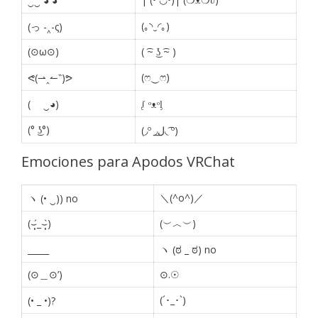
‿‿ ◕ ◕
(｡◝‿◜｡)
(っ -‸-ς)
(⊙ω⊙)
( ͡~ ͜ʖ ͡~ )
(ෆ‿ෆ)
ᕙ(⇀‸↼‶)ᕗ
(ゝ ‿◕)
ᶘ ᵒᴥᵒᶅ
(° ͜ʖ°)
(◞º ◞ل͟◟ ͡º)
Emociones para Apodos VRChat
＼(^o^)／
ヽ (• ‿)) no
(⌣̩̩́_⌣̩̩̀)
(︶︿︶)
_____
ヽ (ಠ _ ಠ) no
(⊙＿⊙’)
⊙.☉
(´･_･`)
(• _ •)?