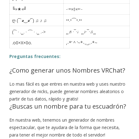
╚»★«╝
-·=»‡«=·-
••.•´¯`•.••
ღ (¯`◕‿◕’¯) ♫ ♪ ♫
¸¸♬·¯·♩¸¸♪·¯·♫¸¸
(¯` · .¸¸. · ´¯` · .¸¸ .->
.o0×X×0o.
,-*’ ^ ‘~*-.,_,.-*~
Preguntas frecuentes:
¿Como generar unos Nombres VRChat?
Lo mas fácil es que entres en nuestra web y uses nuestro
generador de nicks, puede generar nombres aleatorios o
partir de tus datos, rápido y gratis!
¿Buscas un nombre para tu escuadrón?
En nuestra web, tenemos un generador de nombres
espectacular, que te ayudara de la forma que necesita,
para tener el mejor nombre de todo el servidor!