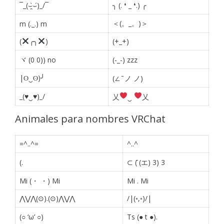
¯_(⌣̯̀⌣́)_/¯
╮ (. ❛ _ ❛.) ╭
＜(。_。)＞
m (._.) m
(
╭╮
)
(+_+)
ヾ (0 0)) no
(-_-) zzz
|ʘ‿ʘ)╯
(∠ ̄ ノ ノ)
_(♥‿♥)_/
乂
‿
乂
Animales para nombres VRChat
=^..^=
^..^
(.
⊂ (̄ (エ) 3) 3
Mi (・ ・) Mi
Mi
.
Mi
⋀⋁⋀(⊙).(⊙)⋀⋁⋀
/|(◦,◦)/|
(○ ‘ω’ ○)
Ts (● t ●).