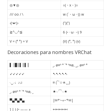
◎▼◎
○(・x・)○
/// oo / \
w (´ ･ ω ･)) w
‹(•●•)›
(”)(”)
≧^◡^≦
6 (◦ · ω · ◦) 9
V = (° °) = V
(V) (°, °) (v)
Decoraciones para nombres VRChat
▌│█║▌║▌║
¸, ø¤º ° `° º¤ø, ¸¸, ø¤º °
➶➶➶➶➶
➷➷➷➷➷
·.¸¸.·♩♪♫
¤ (¯´☆✭.¸_)
★·.·´¯`·.·★
¸, ø¤º ° `° º¤ø, ¸
▀▄▀▄▀▄
|!¤*’~«~’*¤!|
↤↤↤↤↤
] | I {• —— »