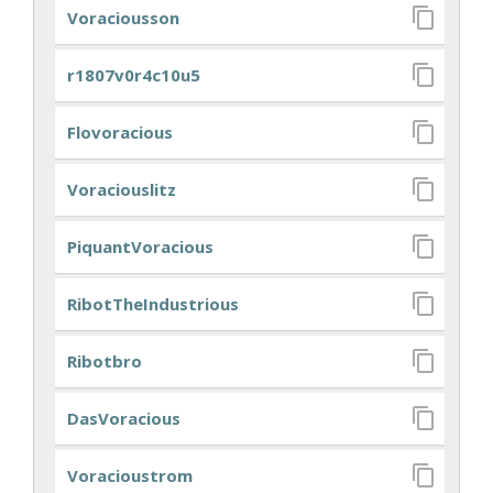
Voraciousson
r1807v0r4c10u5
Flovoracious
Voraciouslitz
PiquantVoracious
RibotTheIndustrious
Ribotbro
DasVoracious
Voracioustrom