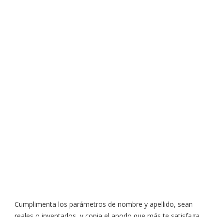
Cumplimenta los parámetros de nombre y apellido, sean
reales o inventados, y copia el apodo que más te satisfaga.