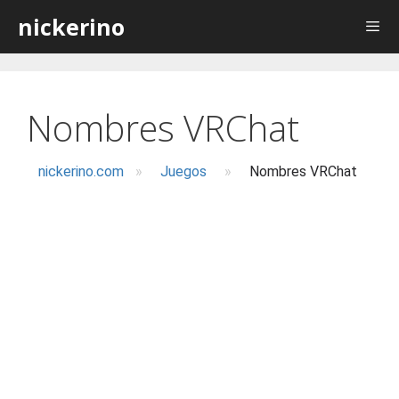
Saltar
nickerino
al
contenido
Nombres VRChat
nickerino.com
»
Juegos
»
Nombres VRChat