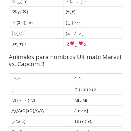
＜(。_。)＞
m (._.) m
(
╭╮
)
(+_+)
ヾ (0 0)) no
(-_-) zzz
|ʘ‿ʘ)╯
(∠ ̄ ノ ノ)
_(♥‿♥)_/
乂
‿
乂
Animales para nombres Ultimate Marvel
vs. Capcom 3
=^..^=
^..^
(.
⊂ (̄ (エ) 3) 3
Mi (・ ・) Mi
Mi
.
Mi
⋀⋁⋀(⊙).(⊙)⋀⋁⋀
/|(◦,◦)/|
(○ ‘ω’ ○)
Ts (● t ●).