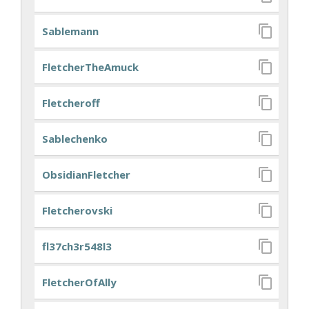
Sablemann
FletcherTheAmuck
Fletcheroff
Sablechenko
ObsidianFletcher
Fletcherovski
fl37ch3r548l3
FletcherOfAlly