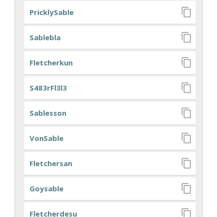
PricklySable
Sablebla
Fletcherkun
S483rFl3l3
Sablesson
VonSable
Fletchersan
Goysable
Fletcherdesu