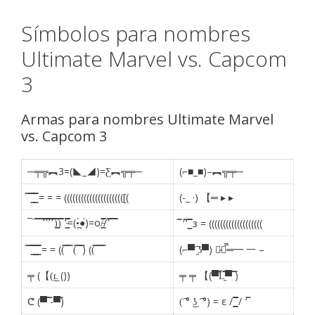
Símbolos para nombres
Ultimate Marvel vs. Capcom
3
Armas para nombres Ultimate Marvel
vs. Capcom 3
─╤╦︻3=(◣_◢)=Ƹ︻╦╤─
(⌐■_■)–︻╦╤─
̿ ̿ ͇̿̿ ͇̿̿ = = = ((((((((((((((((((((([(
(-_ ·) 【═ ▸ ▸
¯¯̿̿¯̿̿’̿̿̿̿̿̿̿’̿̿’̿̿̿̿̿’̿̿̿)͇̿̿)̿̿̿̿ ‘̵͇̿̿̿̿̿̿̿̿=(•̪̀●́)=o/̵͇̿̿/’̿̿ ̿ ̿̿
̿ ‘̿’ ͇̿̿ з = (((((((((((((((((((
̿ ̿ ͇̿̿ ͇̿̿ ͇̿̿ = = ((̿ ̿ ̿ (̿ ̿ ̿) ((̿ ̿ ̿ ̿
(⌐▀͡ ̯ʖ▀) 【̷┻̿═━ 一 –
╤ (【(͜ʟ ())
╤ ╤ 【(▀̿̿Ĺ̯̿̿▀̿ ̿)
ᕦ (▀̿ ̿-▀̿)
(͡ ° ͜ʖ ͡ °) = ε / ͇͇̿̿̿̿ / ‘̿