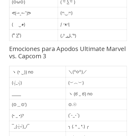
(⊙ω⊙)
( ͡~ ͜ʖ ͡~ )
(ෆ‿ෆ)
ᕙ(⇀‸↼‶)ᕗ
(ゝ ‿◕)
ᶘ ᵒᴥᵒᶅ
(° ͜ʖ°)
(◞º ◞ل͟◟ ͡º)
Emociones para Apodos Ultimate Marvel
vs. Capcom 3
＼(^o^)／
ヽ (• ‿)) no
(⌣̩̩́_⌣̩̩̀)
(︶︿︶)
_____
ヽ (ಠ _ ಠ) no
(⊙＿⊙’)
⊙.☉
(´･_･`)
(• _ •)?
¯_(⌣̯̀⌣́)_/¯
╮ (. ❛ _ ❛.) ╭