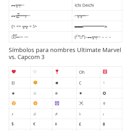
︻╦╤─
Ichi Deichi
︻╦̵̵͇̿̿̿̿══╤─
⌐╦╦═─
▬▬ι═══════ﺤ
{> == ╦╦ = ʖ>
(╯°□°)–︻╦╤─ – – –
【̷̿┻̿═━ 一
Símbolos para nombres Ultimate Marvel
vs. Capcom 3
♡
Oh
☻
⍨
El
C
★
☆
✯
✷
✪
☥
♪
♫
♬
♭
♩
$
€
¥
₤
฿