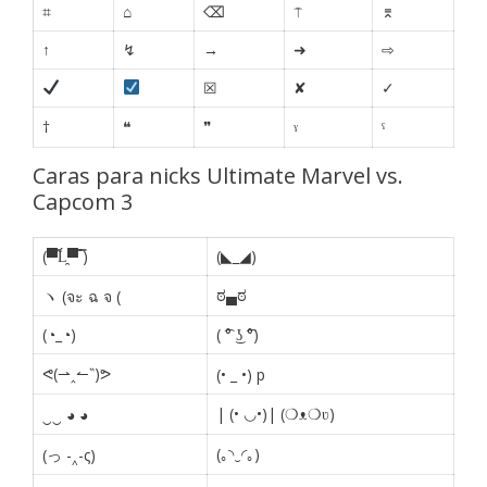
⌗
⌂
⌫
⍑
⌆
↑
↯
→
➜
⇨
☒
✘
✓
†
❝
❞
ˠ
ˤ
Caras para nicks Ultimate Marvel vs.
Capcom 3
(▀̿Ĺ̯▀̿ ̿)
(◣_◢)
ಠ▄ಠ
ヽ (จะ ฉ จ (
(◔_◔)
( ͡° ͜ʖ ͡°)
ᕙ(⇀‸↼‶)ᕗ
(• _ •) p
| (• ◡•)| (❍ᴥ❍ʋ)
‿‿ ◕ ◕
(｡◝‿◜｡)
(っ -‸-ς)