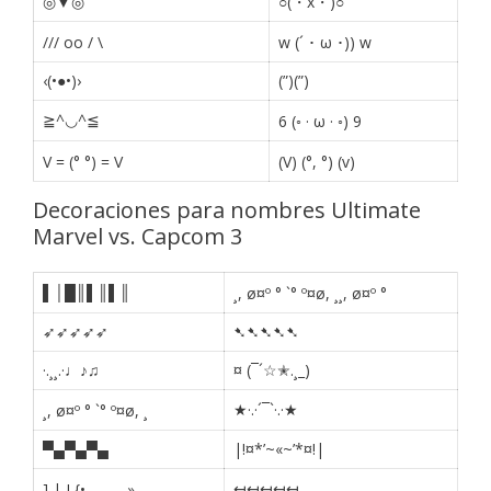
◎▼◎
○(・x・)○
/// oo / \
w (´ ･ ω ･)) w
‹(•●•)›
(”)(”)
≧^◡^≦
6 (◦ · ω · ◦) 9
V = (° °) = V
(V) (°, °) (v)
Decoraciones para nombres Ultimate
Marvel vs. Capcom 3
▌│█║▌║▌║
¸, ø¤º ° `° º¤ø, ¸¸, ø¤º °
➶➶➶➶➶
➷➷➷➷➷
·.¸¸.·♩♪♫
¤ (¯´☆✭.¸_)
★·.·´¯`·.·★
¸, ø¤º ° `° º¤ø, ¸
▀▄▀▄▀▄
|!¤*’~«~’*¤!|
↤↤↤↤↤
] | I {• —— »