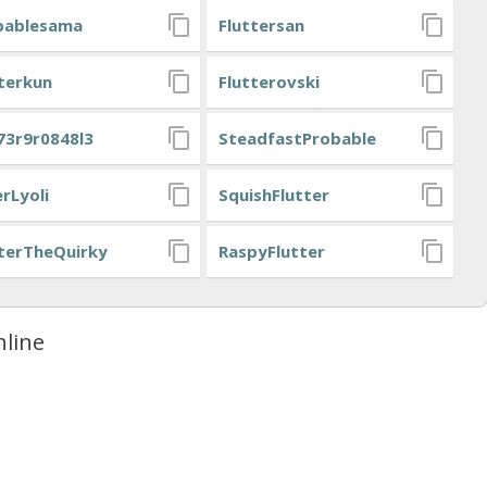
bablesama
Fluttersan
terkun
Flutterovski
73r9r0848l3
SteadfastProbable
rLyoli
SquishFlutter
tterTheQuirky
RaspyFlutter
line