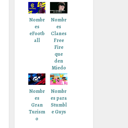
Nombr
Nombr
es
es
eFootb
Clanes
all
Free
Fire
que
den
Miedo
Nombr
Nombr
es
es para
Gran
Stumbl
Turism
e Guys
o