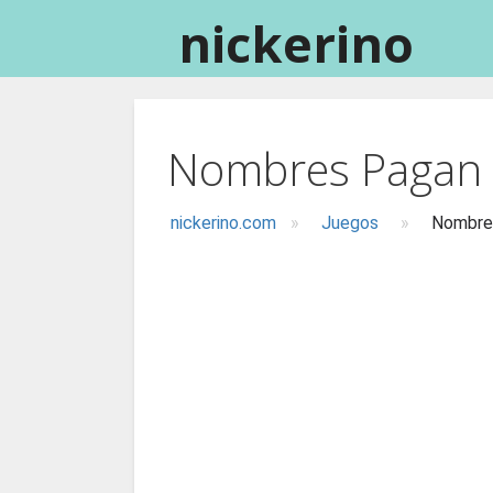
Saltar
nickerino
al
contenido
Nombres Pagan 
nickerino.com
»
Juegos
»
Nombres