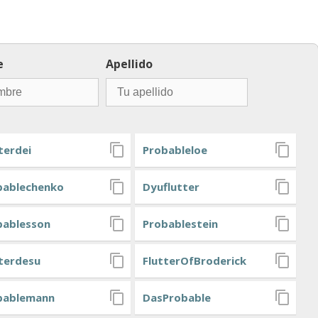
e
Apellido
terdei
Probableloe
bablechenko
Dyuflutter
bablesson
Probablestein
tterdesu
FlutterOfBroderick
bablemann
DasProbable