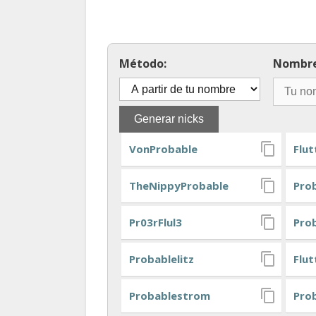
Método:
Nombr
VonProbable
Flut
TheNippyProbable
Pro
Pr03rFlul3
Pro
Probablelitz
Flu
Probablestrom
Pro