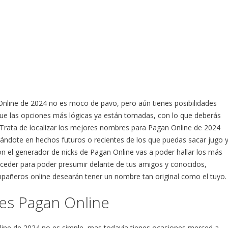
Online de 2024 no es moco de pavo, pero aún tienes posibilidades
ue las opciones más lógicas ya están tomadas, con lo que deberás
. Trata de localizar los mejores nombres para Pagan Online de 2024
irándote en hechos futuros o recientes de los que puedas sacar jugo 
n el generador de nicks de Pagan Online vas a poder hallar los más
uceder para poder presumir delante de tus amigos y conocidos,
añeros online desearán tener un nombre tan original como el tuyo.
s Pagan Online
ine de 2024 no es simple, mas todavía tienes ocasiones merced a