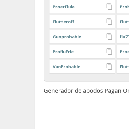
ProerFlule
Pro
Flutteroff
Flut
Guoprobable
flu7
ProfluErle
Proe
VanProbable
Flu
Generador de apodos Pagan On