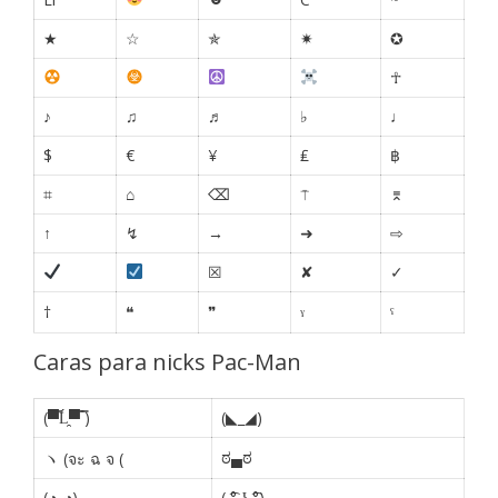
★
☆
✯
✷
✪
☥
♪
♫
♬
♭
♩
$
€
¥
₤
฿
⌗
⌂
⌫
⍑
⌆
↑
↯
→
➜
⇨
☒
✘
✓
†
❝
❞
ˠ
ˤ
Caras para nicks Pac-Man
(▀̿Ĺ̯▀̿ ̿)
(◣_◢)
ಠ▄ಠ
ヽ (จะ ฉ จ (
(◔_◔)
( ͡° ͜ʖ ͡°)