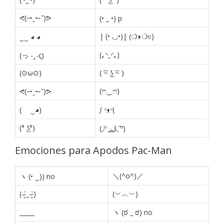
ᕙ(⇀‸↼‶)ᕗ
(• _ •) p
| (• ◡•)| (❍ᴥ❍ʋ)
‿‿ ◕ ◕
(｡◝‿◜｡)
(っ -‸-ς)
(⊙ω⊙)
( ͡~ ͜ʖ ͡~ )
(ෆ‿ෆ)
ᕙ(⇀‸↼‶)ᕗ
(ゝ ‿◕)
ᶘ ᵒᴥᵒᶅ
(° ͜ʖ°)
(◞º ◞ل͟◟ ͡º)
Emociones para Apodos Pac-Man
＼(^o^)／
ヽ (• ‿)) no
(⌣̩̩́_⌣̩̩̀)
(︶︿︶)
_____
ヽ (ಠ _ ಠ) no