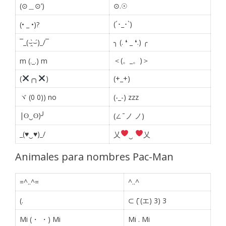
(⊙＿⊙’)
⊙.☉
(´･_･`)
(• _ •)?
¯_(⌣̯̀⌣́)_/¯
╮ (. ❛ _ ❛.) ╭
＜(。_。)＞
m (._.) m
(
╭╮
)
(+_+)
ヾ (0 0)) no
(-_-) zzz
|ʘ‿ʘ)╯
(∠ ̄ ノ ノ)
_(♥‿♥)_/
乂
‿
乂
Animales para nombres Pac-Man
=^..^=
^..^
(.
⊂ (̄ (エ) 3) 3
Mi (・ ・) Mi
Mi
.
Mi