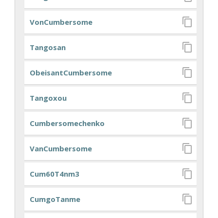
VonCumbersome
Tangosan
ObeisantCumbersome
Tangoxou
Cumbersomechenko
VanCumbersome
Cum60T4nm3
CumgoTanme