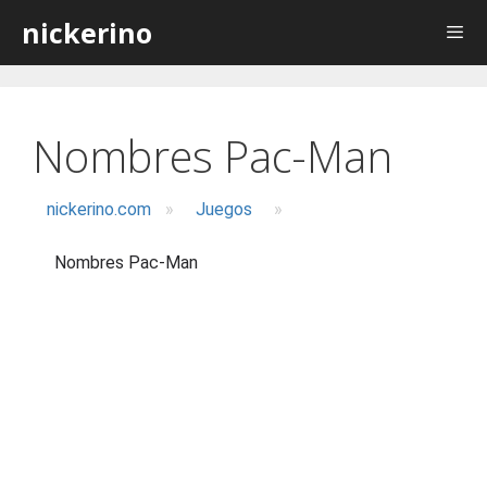
Saltar
nickerino
al
contenido
Nombres Pac-Man
nickerino.com
»
Juegos
»
Nombres Pac-Man