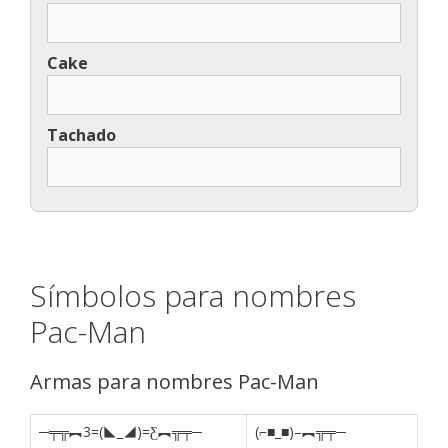
Cake
Tachado
Símbolos para nombres
Pac-Man
Armas para nombres Pac-Man
─╤╦︻3=(◣_◢)=Ƹ︻╦╤─
(⌐■_■)–︻╦╤─