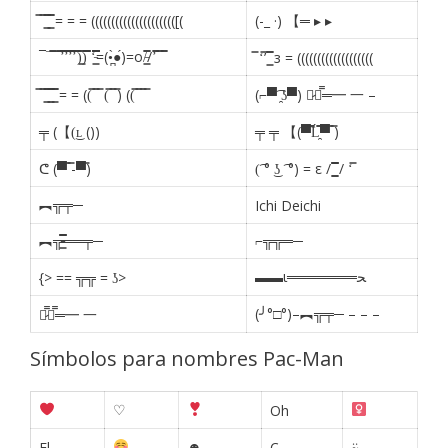
̿ ̿ ͇̿̿ ͇̿̿ = = = ((((((((((((((((((((([(
(-_ ·) 【═ ▸ ▸
¯¯̿̿¯̿̿’̿̿̿̿̿̿̿’̿̿’̿̿̿̿̿’̿̿̿)͇̿̿)̿̿̿̿ ‘̵͇̿̿̿̿̿̿̿̿=(•̪̀●́)=o/̵͇̿̿/’̿̿ ̿ ̿̿
̿ ‘̿’ ͇̿̿ з = (((((((((((((((((((
̿ ̿ ͇̿̿ ͇̿̿ ͇̿̿ = = ((̿ ̿ ̿ (̿ ̿ ̿) ((̿ ̿ ̿ ̿
(⌐▀͡ ̯ʖ▀) 【̷┻̿═━ 一 –
╤ (【(͜ʟ ())
╤ ╤ 【(▀̿̿Ĺ̯̿̿▀̿ ̿)
ᕦ (▀̿ ̿-▀̿)
(͡ ° ͜ʖ ͡ °) = ε / ͇͇̿̿̿̿ / ‘̿
︻╦╤─
Ichi Deichi
︻╦̵̵͇̿̿̿̿══╤─
⌐╦╦═─
▬▬ι═══════ﺤ
{> == ╦╦ = ʖ>
(╯°□°)–︻╦╤─ – – –
【̷̿┻̿═━ 一
Símbolos para nombres Pac-Man
♡
Oh
☻
⍨
El
C