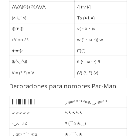
⋀⋁⋀(⊙).(⊙)⋀⋁⋀
/|(◦,◦)/|
(○ ‘ω’ ○)
Ts (● t ●).
◎▼◎
○(・x・)○
/// oo / \
w (´ ･ ω ･)) w
‹(•●•)›
(”)(”)
≧^◡^≦
6 (◦ · ω · ◦) 9
V = (° °) = V
(V) (°, °) (v)
Decoraciones para nombres Pac-Man
▌│█║▌║▌║
¸, ø¤º ° `° º¤ø, ¸¸, ø¤º °
➶➶➶➶➶
➷➷➷➷➷
·.¸¸.·♩♪♫
¤ (¯´☆✭.¸_)
★·.·´¯`·.·★
¸, ø¤º ° `° º¤ø, ¸