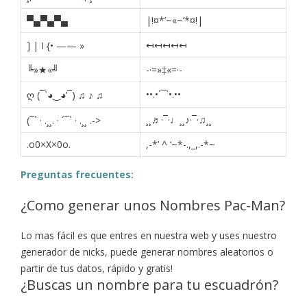
▀▄▀▄▀▄
|!¤*’~«~’*¤!|
↤↤↤↤↤
] | I {• —— »
╚»★«╝
-·=»‡«=·-
••.•´¯`•.••
ღ (¯`◕‿◕’¯) ♫ ♪ ♫
¸¸♬·¯·♩¸¸♪·¯·♫¸¸
(¯` · .¸¸. · ´¯` · .¸¸ .->
.o0×X×0o.
,-*’ ^ ‘~*-.,_,.-*~
Preguntas frecuentes:
¿Como generar unos Nombres Pac-Man?
Lo mas fácil es que entres en nuestra web y uses nuestro
generador de nicks, puede generar nombres aleatorios o
partir de tus datos, rápido y gratis!
¿Buscas un nombre para tu escuadrón?