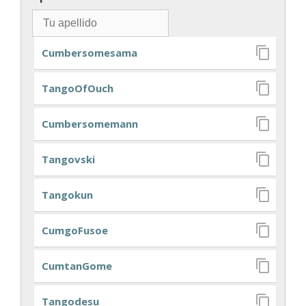
Cumbersomesama
TangoOfOuch
Cumbersomemann
Tangovski
Tangokun
CumgoFusoe
CumtanGome
Tangodesu