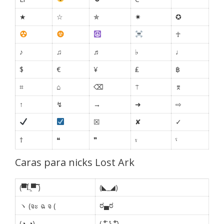
★
☆
✯
✷
✪
☥
♪
♫
♬
♭
♩
$
€
¥
₤
฿
⌗
⌂
⌫
⍑
⌆
↑
↯
→
➜
⇨
☒
✘
✓
†
❝
❞
ˠ
ˤ
Caras para nicks Lost Ark
(▀̿Ĺ̯▀̿ ̿)
(◣_◢)
ಠ▄ಠ
ヽ (จะ ฉ จ (
(◔_◔)
( ͡° ͜ʖ ͡°)