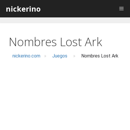
Saltar
nickerino
al
contenido
Nombres Lost Ark
nickerino.com
»
Juegos
»
Nombres Lost Ark