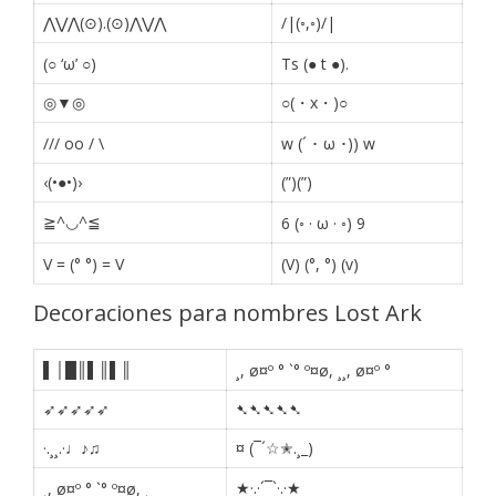
⋀⋁⋀(⊙).(⊙)⋀⋁⋀
/|(◦,◦)/|
(○ ‘ω’ ○)
Ts (● t ●).
◎▼◎
○(・x・)○
/// oo / \
w (´ ･ ω ･)) w
‹(•●•)›
(”)(”)
≧^◡^≦
6 (◦ · ω · ◦) 9
V = (° °) = V
(V) (°, °) (v)
Decoraciones para nombres Lost Ark
▌│█║▌║▌║
¸, ø¤º ° `° º¤ø, ¸¸, ø¤º °
➶➶➶➶➶
➷➷➷➷➷
·.¸¸.·♩♪♫
¤ (¯´☆✭.¸_)
★·.·´¯`·.·★
¸, ø¤º ° `° º¤ø, ¸