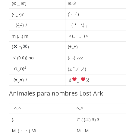
(⊙＿⊙’)
⊙.☉
(´･_･`)
(• _ •)?
¯_(⌣̯̀⌣́)_/¯
╮ (. ❛ _ ❛.) ╭
＜(。_。)＞
m (._.) m
(
╭╮
)
(+_+)
ヾ (0 0)) no
(-_-) zzz
|ʘ‿ʘ)╯
(∠ ̄ ノ ノ)
_(♥‿♥)_/
乂
‿
乂
Animales para nombres Lost Ark
=^..^=
^..^
(.
⊂ (̄ (エ) 3) 3
Mi (・ ・) Mi
Mi
.
Mi