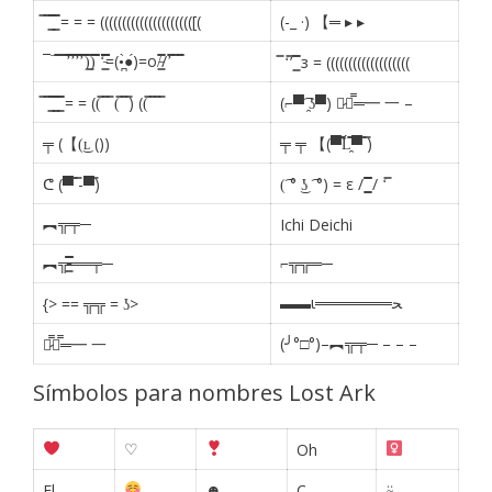
̿ ̿ ͇̿̿ ͇̿̿ = = = ((((((((((((((((((((([(
(-_ ·) 【═ ▸ ▸
¯¯̿̿¯̿̿’̿̿̿̿̿̿̿’̿̿’̿̿̿̿̿’̿̿̿)͇̿̿)̿̿̿̿ ‘̵͇̿̿̿̿̿̿̿̿=(•̪̀●́)=o/̵͇̿̿/’̿̿ ̿ ̿̿
̿ ‘̿’ ͇̿̿ з = (((((((((((((((((((
̿ ̿ ͇̿̿ ͇̿̿ ͇̿̿ = = ((̿ ̿ ̿ (̿ ̿ ̿) ((̿ ̿ ̿ ̿
(⌐▀͡ ̯ʖ▀) 【̷┻̿═━ 一 –
╤ (【(͜ʟ ())
╤ ╤ 【(▀̿̿Ĺ̯̿̿▀̿ ̿)
ᕦ (▀̿ ̿-▀̿)
(͡ ° ͜ʖ ͡ °) = ε / ͇͇̿̿̿̿ / ‘̿
︻╦╤─
Ichi Deichi
︻╦̵̵͇̿̿̿̿══╤─
⌐╦╦═─
▬▬ι═══════ﺤ
{> == ╦╦ = ʖ>
(╯°□°)–︻╦╤─ – – –
【̷̿┻̿═━ 一
Símbolos para nombres Lost Ark
♡
Oh
☻
⍨
El
C