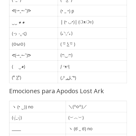
ᕙ(⇀‸↼‶)ᕗ
(• _ •) p
| (• ◡•)| (❍ᴥ❍ʋ)
‿‿ ◕ ◕
(｡◝‿◜｡)
(っ -‸-ς)
(⊙ω⊙)
( ͡~ ͜ʖ ͡~ )
(ෆ‿ෆ)
ᕙ(⇀‸↼‶)ᕗ
(ゝ ‿◕)
ᶘ ᵒᴥᵒᶅ
(° ͜ʖ°)
(◞º ◞ل͟◟ ͡º)
Emociones para Apodos Lost Ark
＼(^o^)／
ヽ (• ‿)) no
(⌣̩̩́_⌣̩̩̀)
(︶︿︶)
_____
ヽ (ಠ _ ಠ) no