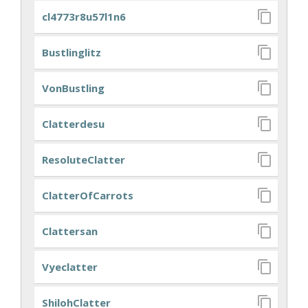
cl4773r8u57l1n6
Bustlinglitz
VonBustling
Clatterdesu
ResoluteClatter
ClatterOfCarrots
Clattersan
Vyeclatter
ShilohClatter