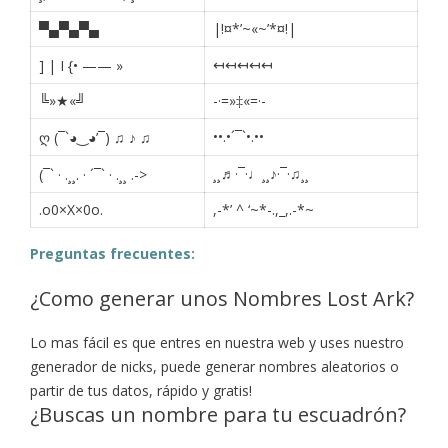
▀▄▀▄▀▄
|!¤*’~«~’*¤!|
↤↤↤↤↤
] | I {• —— »
╚»★«╝
-·=»‡«=·-
••.•´¯`•.••
ღ (¯`◕‿◕’¯) ♫ ♪ ♫
¸¸♬·¯·♩¸¸♪·¯·♫¸¸
(¯` · .¸¸. · ´¯` · .¸¸ .->
.o0×X×0o.
,-*’ ^ ‘~*-.,_,.-*~
Preguntas frecuentes:
¿Como generar unos Nombres Lost Ark?
Lo mas fácil es que entres en nuestra web y uses nuestro
generador de nicks, puede generar nombres aleatorios o
partir de tus datos, rápido y gratis!
¿Buscas un nombre para tu escuadrón?