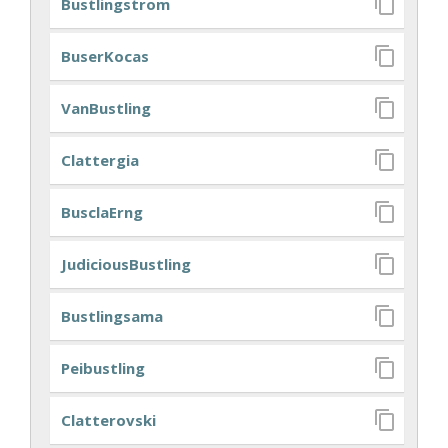
Bustlingstrom
BuserKocas
VanBustling
Clattergia
BusclaErng
JudiciousBustling
Bustlingsama
Peibustling
Clatterovski