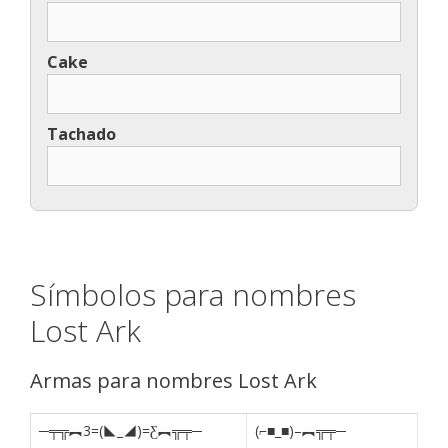
Cake
Tachado
Símbolos para nombres
Lost Ark
Armas para nombres Lost Ark
─╤╦︻3=(◣_◢)=Ƹ︻╦╤─
(⌐■_■)–︻╦╤─