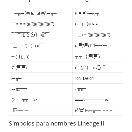
─╤╦︻3=(◣_◢)=Ƹ︻╦╤─
(⌐■_■)–︻╦╤─
̿ ̿ ͇̿̿ ͇̿̿ = = = ((((((((((((((((((((([(
(-_ ·) 【═ ▸ ▸
¯¯̿̿¯̿̿’̿̿̿̿̿̿̿’̿̿’̿̿̿̿̿’̿̿̿)͇̿̿)̿̿̿̿ ‘̵͇̿̿̿̿̿̿̿̿=(•̪̀●́)=o/̵͇̿̿/’̿̿ ̿ ̿̿
̿ ‘̿’ ͇̿̿ з = (((((((((((((((((((
̿ ̿ ͇̿̿ ͇̿̿ ͇̿̿ = = ((̿ ̿ ̿ (̿ ̿ ̿) ((̿ ̿ ̿ ̿
(⌐▀͡ ̯ʖ▀) 【̷┻̿═━ 一 –
╤ (【(͜ʟ ())
╤ ╤ 【(▀̿̿Ĺ̯̿̿▀̿ ̿)
ᕦ (▀̿ ̿-▀̿)
(͡ ° ͜ʖ ͡ °) = ε / ͇͇̿̿̿̿ / ‘̿
︻╦╤─
Ichi Deichi
︻╦̵̵͇̿̿̿̿══╤─
⌐╦╦═─
▬▬ι═══════ﺤ
{> == ╦╦ = ʖ>
(╯°□°)–︻╦╤─ – – –
【̷̿┻̿═━ 一
Símbolos para nombres Lineage II