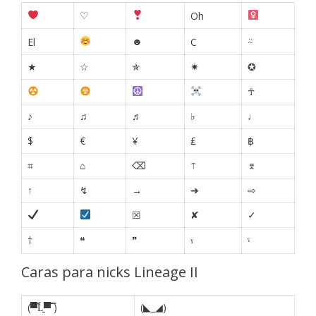
♡
Oh
☻
⍨
El
C
★
☆
✯
✷
✪
☥
♪
♫
♬
♭
♩
$
€
¥
₤
฿
⌗
⌂
⌫
⍑
⌆
↑
↯
→
➜
⇨
☒
✘
✓
†
❝
❞
ˠ
ˤ
Caras para nicks Lineage II
(▀̿Ĺ̯▀̿ ̿)
(◣_◢)