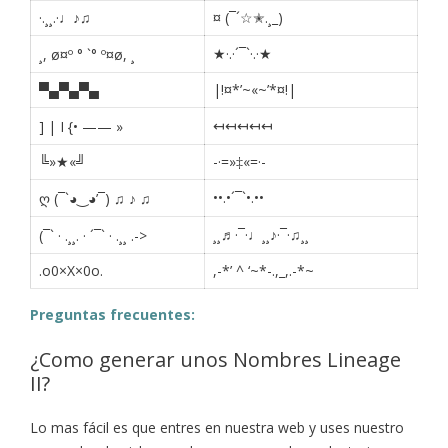
·.¸¸.·♩♪♫
¤ (¯´☆✭.¸_)
★·.·´¯`·.·★
¸, ø¤º ° `° º¤ø, ¸
▀▄▀▄▀▄
|!¤*’~«~’*¤!|
↤↤↤↤↤
] | I {• —— »
╚»★«╝
-·=»‡«=·-
••.•´¯`•.••
ღ (¯`◕‿◕’¯) ♫ ♪ ♫
¸¸♬·¯·♩¸¸♪·¯·♫¸¸
(¯` · .¸¸. · ´¯` · .¸¸ .->
.o0×X×0o.
,-*’ ^ ‘~*-.,_,.-*~
Preguntas frecuentes:
¿Como generar unos Nombres Lineage
II?
Lo mas fácil es que entres en nuestra web y uses nuestro