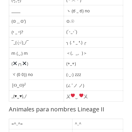
_____
ヽ (ಠ _ ಠ) no
(⊙＿⊙’)
⊙.☉
(´･_･`)
(• _ •)?
¯_(⌣̯̀⌣́)_/¯
╮ (. ❛ _ ❛.) ╭
＜(。_。)＞
m (._.) m
(
╭╮
)
(+_+)
ヾ (0 0)) no
(-_-) zzz
|ʘ‿ʘ)╯
(∠ ̄ ノ ノ)
_(♥‿♥)_/
乂
‿
乂
Animales para nombres Lineage II
=^..^=
^..^