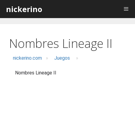
Saltar
nickerino
al
contenido
Nombres Lineage II
nickerino.com
»
Juegos
»
Nombres Lineage II