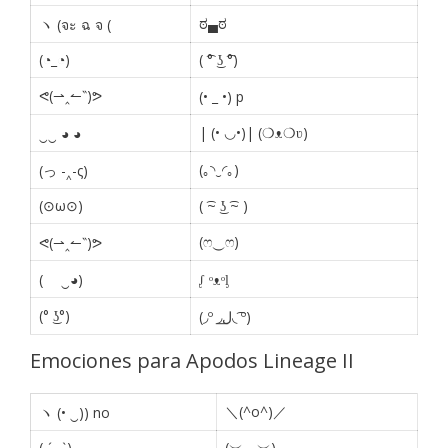
ಠ▄ಠ
ヽ (จะ ฉ จ (
(◔_◔)
( ͡° ͜ʖ ͡°)
ᕙ(⇀‸↼‶)ᕗ
(• _ •) p
| (• ◡•)| (❍ᴥ❍ʋ)
‿‿ ◕ ◕
(｡◝‿◜｡)
(っ -‸-ς)
(⊙ω⊙)
( ͡~ ͜ʖ ͡~ )
(ෆ‿ෆ)
ᕙ(⇀‸↼‶)ᕗ
(ゝ ‿◕)
ᶘ ᵒᴥᵒᶅ
(° ͜ʖ°)
(◞º ◞ل͟◟ ͡º)
Emociones para Apodos Lineage II
＼(^o^)／
ヽ (• ‿)) no
(⌣̩̩́_⌣̩̩̀)
(︶︿︶)