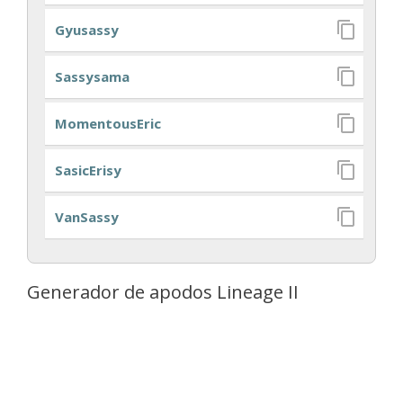
Gyusassy
Sassysama
MomentousEric
SasicErisy
VanSassy
Generador de apodos Lineage II