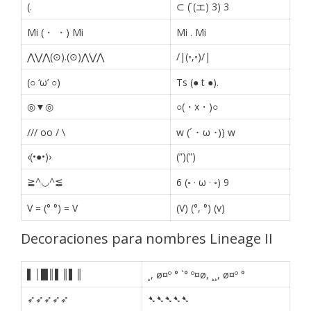
(.
⊂ (̄ (エ) 3) 3
Mi (・ ・) Mi
Mi
.
Mi
⋀⋁⋀(⊙).(⊙)⋀⋁⋀
/|(◦,◦)/|
(○ ‘ω’ ○)
Ts (● t ●).
◎▼◎
○(・x・)○
/// oo / \
w (´ ･ ω ･)) w
‹(•●•)›
(”)(”)
≧^◡^≦
6 (◦ · ω · ◦) 9
V = (° °) = V
(V) (°, °) (v)
Decoraciones para nombres Lineage II
▌│█║▌║▌║
¸, ø¤º ° `° º¤ø, ¸¸, ø¤º °
➶➶➶➶➶
➷➷➷➷➷