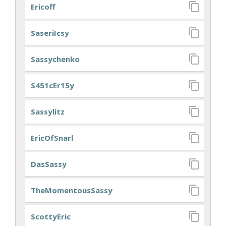
Ericoff
SaseriIcsy
Sassychenko
S451cEr15y
Sassylitz
EricOfSnarl
DasSassy
TheMomentousSassy
ScottyEric