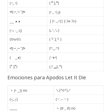
(◔_◔)
( ͡° ͜ʖ ͡°)
ᕙ(⇀‸↼‶)ᕗ
(• _ •) p
| (• ◡•)| (❍ᴥ❍ʋ)
‿‿ ◕ ◕
(｡◝‿◜｡)
(っ -‸-ς)
(⊙ω⊙)
( ͡~ ͜ʖ ͡~ )
(ෆ‿ෆ)
ᕙ(⇀‸↼‶)ᕗ
(ゝ ‿◕)
ᶘ ᵒᴥᵒᶅ
(° ͜ʖ°)
(◞º ◞ل͟◟ ͡º)
Emociones para Apodos Let It Die
＼(^o^)／
ヽ (• ‿)) no
(⌣̩̩́_⌣̩̩̀)
(︶︿︶)
_____
ヽ (ಠ _ ಠ) no