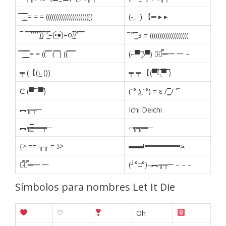
̿ ̿ ͇̿̿ ͇̿̿ = = = ((((((((((((((((((((([(
(-_ ·) 【═ ▸ ▸
¯¯̿̿¯̿̿’̿̿̿̿̿̿̿’̿̿’̿̿̿̿̿’̿̿̿)͇̿̿)̿̿̿̿ ‘̵͇̿̿̿̿̿̿̿̿=(•̪̀●́)=o/̵͇̿̿/’̿̿ ̿ ̿̿
̿ ‘̿’ ͇̿̿ з = (((((((((((((((((((
̿ ̿ ͇̿̿ ͇̿̿ ͇̿̿ = = ((̿ ̿ ̿ (̿ ̿ ̿) ((̿ ̿ ̿ ̿
(⌐▀͡ ̯ʖ▀) 【̷┻̿═━ 一 –
╤ (【(͜ʟ ())
╤ ╤ 【(▀̿̿Ĺ̯̿̿▀̿ ̿)
ᕦ (▀̿ ̿-▀̿)
(͡ ° ͜ʖ ͡ °) = ε / ͇͇̿̿̿̿ / ‘̿
︻╦╤─
Ichi Deichi
︻╦̵̵͇̿̿̿̿══╤─
⌐╦╦═─
▬▬ι═══════ﺤ
{> == ╦╦ = ʖ>
(╯°□°)–︻╦╤─ – – –
【̷̿┻̿═━ 一
Símbolos para nombres Let It Die
♡
Oh