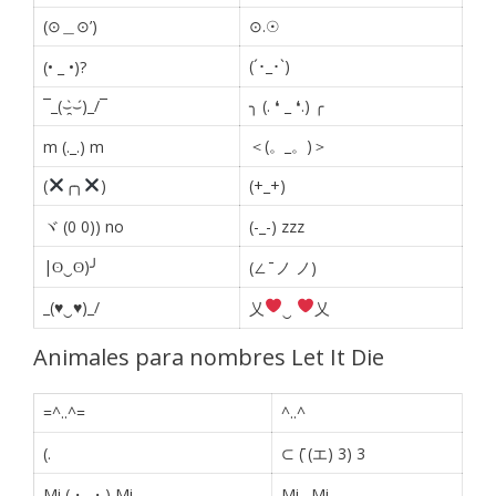
(⊙＿⊙’)
⊙.☉
(´･_･`)
(• _ •)?
¯_(⌣̯̀⌣́)_/¯
╮ (. ❛ _ ❛.) ╭
＜(。_。)＞
m (._.) m
(
╭╮
)
(+_+)
ヾ (0 0)) no
(-_-) zzz
|ʘ‿ʘ)╯
(∠ ̄ ノ ノ)
_(♥‿♥)_/
乂
‿
乂
Animales para nombres Let It Die
=^..^=
^..^
(.
⊂ (̄ (エ) 3) 3
Mi (・ ・) Mi
Mi
.
Mi