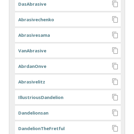
DasAbrasive
Abrasivechenko
Abrasivesama
VanAbrasive
AbrdanOnve
Abrasivelitz
IllustriousDandelion
Dandelionsan
DandelionTheFretful