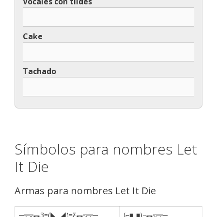
Vocales con tildes
Cake
Tachado
Símbolos para nombres Let
It Die
Armas para nombres Let It Die
─╤╦︻3=(◣_◢)=Ƹ︻╦╤─
(⌐■_■)–︻╦╤─