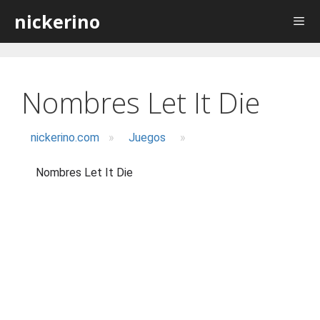
Saltar
nickerino
al
contenido
Nombres Let It Die
nickerino.com
»
Juegos
»
Nombres Let It Die