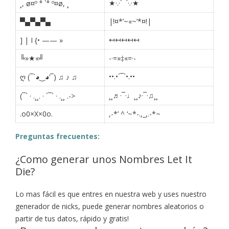
★·.·´¯`·.·★
¸, ø¤º ° `° º¤ø, ¸
▀▄▀▄▀▄
|!¤*’~«~’*¤!|
↤↤↤↤↤
] | I {• —— »
╚»★«╝
-·=»‡«=·-
••.•´¯`•.••
ღ (¯`◕‿◕’¯) ♫ ♪ ♫
¸¸♬·¯·♩¸¸♪·¯·♫¸¸
(¯` · .¸¸. · ´¯` · .¸¸ .->
.o0×X×0o.
,-*’ ^ ‘~*-.,_,.-*~
Preguntas frecuentes:
¿Como generar unos Nombres Let It
Die?
Lo mas fácil es que entres en nuestra web y uses nuestro
generador de nicks, puede generar nombres aleatorios o
partir de tus datos, rápido y gratis!