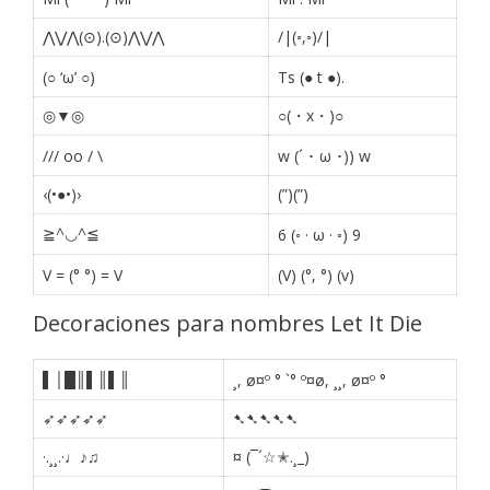
⋀⋁⋀(⊙).(⊙)⋀⋁⋀
/|(◦,◦)/|
(○ ‘ω’ ○)
Ts (● t ●).
◎▼◎
○(・x・)○
/// oo / \
w (´ ･ ω ･)) w
‹(•●•)›
(”)(”)
≧^◡^≦
6 (◦ · ω · ◦) 9
V = (° °) = V
(V) (°, °) (v)
Decoraciones para nombres Let It Die
▌│█║▌║▌║
¸, ø¤º ° `° º¤ø, ¸¸, ø¤º °
➶➶➶➶➶
➷➷➷➷➷
·.¸¸.·♩♪♫
¤ (¯´☆✭.¸_)