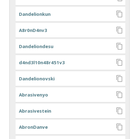
Dandelionkun
A8r0nD4nv3
Dandeliondesu
d4nd3l10n48r451v3
Dandelionovski
Abrasivenyo
Abrasivestein
AbronDanve