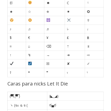
☻
⍨
El
C
★
☆
✯
✷
✪
☥
♪
♫
♬
♭
♩
$
€
¥
₤
฿
⌗
⌂
⌫
⍑
⌆
↑
↯
→
➜
⇨
☒
✘
✓
†
❝
❞
ˠ
ˤ
Caras para nicks Let It Die
(▀̿Ĺ̯▀̿ ̿)
(◣_◢)
ಠ▄ಠ
ヽ (จะ ฉ จ (