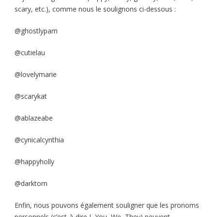
scary, etc.), comme nous le soulignons ci-dessous :
@ghostlypam
@cutielau
@lovelymarie
@scarykat
@ablazeabe
@cynicalcynthia
@happyholly
@darktom
Enfin, nous pouvons également souligner que les pronoms
personnels (c’est-à-dire I, You, We, They) peuvent