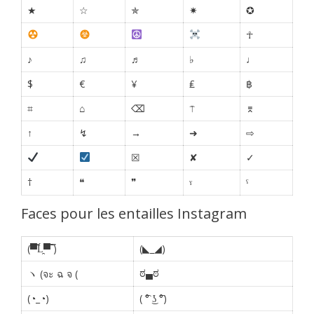
★
☆
✯
✷
✪
☥
♪
♫
♬
♭
♩
$
€
¥
₤
฿
⌗
⌂
⌫
⍑
⌆
↑
↯
→
➜
⇨
☒
✘
✓
†
❝
❞
ˠ
ˤ
Faces pour les entailles Instagram
(▀̿Ĺ̯▀̿ ̿)
(◣_◢)
ಠ▄ಠ
ヽ (จะ ฉ จ (
(◔_◔)
( ͡° ͜ʖ ͡°)