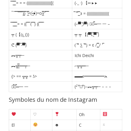
̿ ̿ ͇̿̿ ͇̿̿ = = = ((((((((((((((((((((([(
(-_ ·) 【═ ▸ ▸
¯¯̿̿¯̿̿’̿̿̿̿̿̿̿’̿̿’̿̿̿̿̿’̿̿̿)͇̿̿)̿̿̿̿ ‘̵͇̿̿̿̿̿̿̿̿=(•̪̀●́)=o/̵͇̿̿/’̿̿ ̿ ̿̿
̿ ‘̿’ ͇̿̿ з = (((((((((((((((((((
̿ ̿ ͇̿̿ ͇̿̿ ͇̿̿ = = ((̿ ̿ ̿ (̿ ̿ ̿) ((̿ ̿ ̿ ̿
(⌐▀͡ ̯ʖ▀) 【̷┻̿═━ 一 –
╤ (【(͜ʟ ())
╤ ╤ 【(▀̿̿Ĺ̯̿̿▀̿ ̿)
ᕦ (▀̿ ̿-▀̿)
(͡ ° ͜ʖ ͡ °) = ε / ͇͇̿̿̿̿ / ‘̿
︻╦╤─
Ichi Deichi
︻╦̵̵͇̿̿̿̿══╤─
⌐╦╦═─
▬▬ι═══════ﺤ
{> == ╦╦ = ʖ>
(╯°□°)–︻╦╤─ – – –
【̷̿┻̿═━ 一
Symboles du nom de Instagram
♡
Oh
☻
⍨
El
C