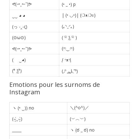
ᕙ(⇀‸↼‶)ᕗ
(• _ •) p
| (• ◡•)| (❍ᴥ❍ʋ)
‿‿ ◕ ◕
(｡◝‿◜｡)
(っ -‸-ς)
(⊙ω⊙)
( ͡~ ͜ʖ ͡~ )
(ෆ‿ෆ)
ᕙ(⇀‸↼‶)ᕗ
(ゝ ‿◕)
ᶘ ᵒᴥᵒᶅ
(° ͜ʖ°)
(◞º ◞ل͟◟ ͡º)
Emotions pour les surnoms de
Instagram
＼(^o^)／
ヽ (• ‿)) no
(⌣̩̩́_⌣̩̩̀)
(︶︿︶)
_____
ヽ (ಠ _ ಠ) no