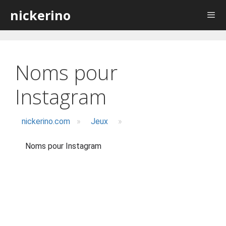
Aller
nickerino
au
contenu
Noms pour
Instagram
nickerino.com
»
Jeux
»
Noms pour Instagram