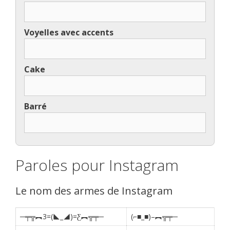
Voyelles avec accents
Cake
Barré
Paroles pour Instagram
Le nom des armes de Instagram
─╤╦︻3=(◣_◢)=Ƹ︻╦╤─
(⌐■_■)–︻╦╤─