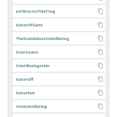
6470r5c1n71ll471ng
GatorOfSaint
TheScandalousScintillating
SciorSoavo
Scintillatingstein
Gatoroff
Gatorkun
VonScintillating